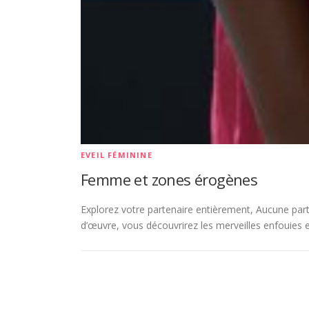
EVEIL FÉMININE
Femme et zones érogènes
Explorez votre partenaire entièrement, Aucune par
d’œuvre, vous découvrirez les merveilles enfouies e
N
a