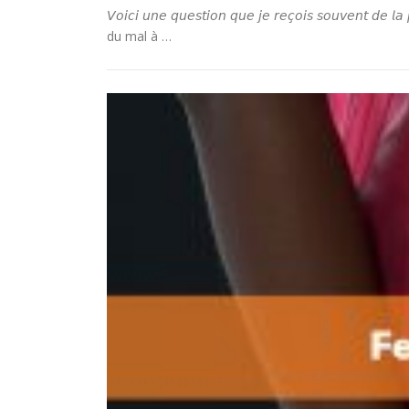
𝘝𝘰𝘪𝘤𝘪 𝘶𝘯𝘦 𝘲𝘶𝘦𝘴𝘵𝘪𝘰𝘯 𝘲𝘶𝘦 𝘫𝘦 𝘳𝘦𝘤̧𝘰𝘪𝘴 𝘴𝘰𝘶𝘷𝘦
du mal à …