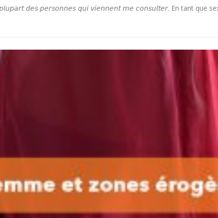
𝘯𝘵 𝘥𝘦 𝘭𝘢 𝘱𝘭𝘶𝘱𝘢𝘳𝘵 𝘥𝘦𝘴 𝘱𝘦𝘳𝘴𝘰𝘯𝘯𝘦𝘴 𝘲𝘶𝘪 𝘷𝘪𝘦𝘯𝘯𝘦𝘯𝘵 𝘮𝘦 𝘤𝘰𝘯𝘴𝘶𝘭